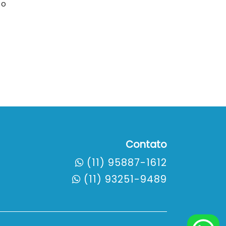
to
Contato
(11) 95887-1612
(11) 93251-9489