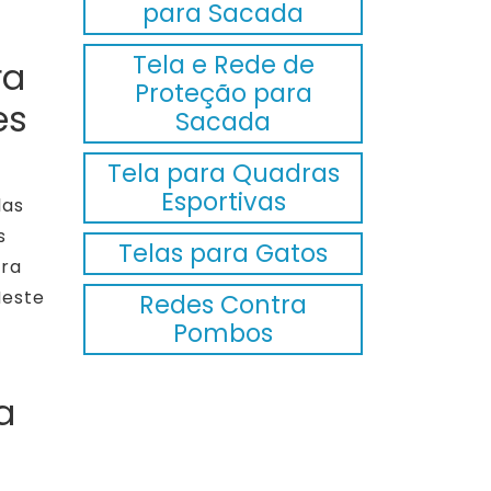
para Sacada
Tela e Rede de
ra
Proteção para
es
Sacada
Tela para Quadras
Esportivas
las
s
Telas para Gatos
ara
Neste
Redes Contra
Pombos
a