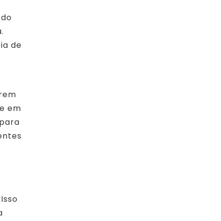
 do
.
ia de
erem
te em
 para
entes
Isso
a