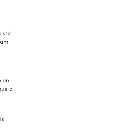
istir
nham
e de
que a
is