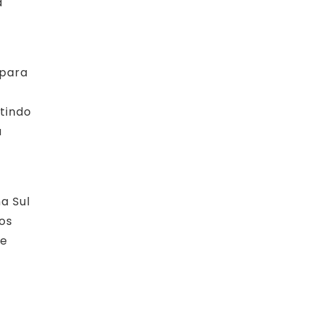
a
 para
tindo
u
a Sul
os
 e