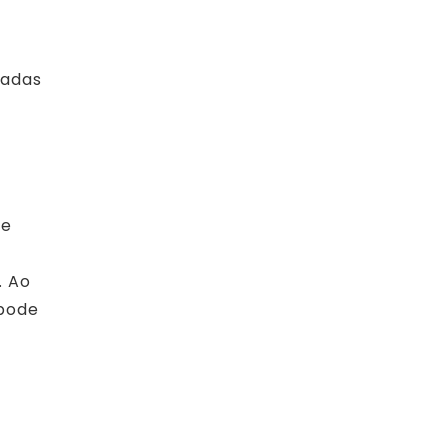
zadas
 e
. Ao
 pode