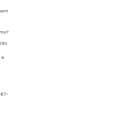
suem
o
smo?
 São
 e
o
887-