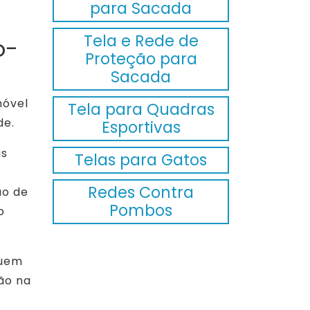
para Sacada
Tela e Rede de
o-
Proteção para
Sacada
móvel
Tela para Quadras
de.
Esportivas
as
Telas para Gatos
Redes Contra
ão de
Pombos
o
suem
ão na