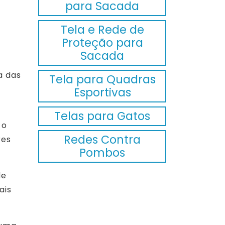
para Sacada
Tela e Rede de
Proteção para
Sacada
a das
Tela para Quadras
Esportivas
Telas para Gatos
 o
Redes Contra
res
Pombos
de
ais