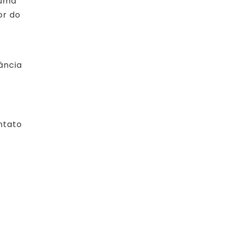
 uma
or do
ância
ntato