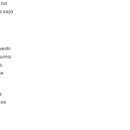
 na
a seja
pedir
e uma
s,
e.
s
das