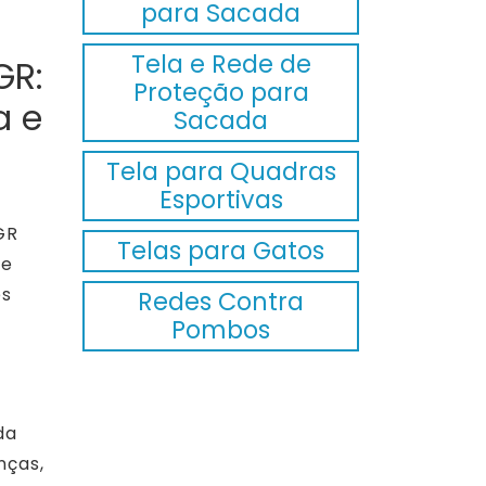
para Sacada
Tela e Rede de
GR:
Proteção para
a e
Sacada
Tela para Quadras
Esportivas
GR
Telas para Gatos
de
es
Redes Contra
Pombos
da
nças,