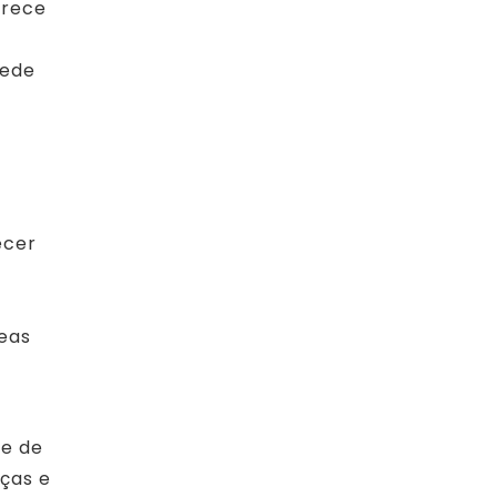
erece
rede
ecer
reas
de de
nças e