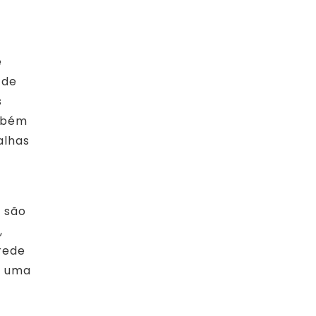
e
 de
s
ambém
alhas
s são
,
rede
o uma