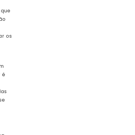
 que
são
ar os
em
 é
das
se