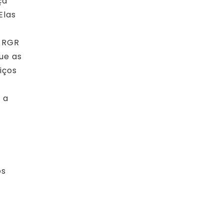
ça
Elas
a RGR
ue as
iços
 a
os