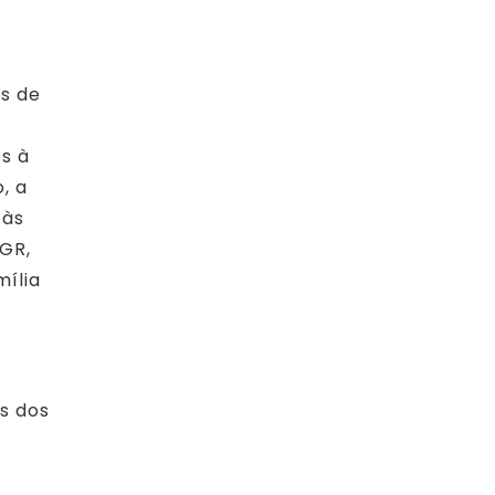
os de
m
es à
, a
 às
RGR,
mília
s dos