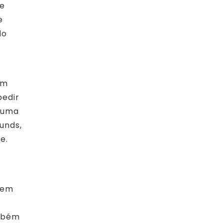
ue
e
do
em
pedir
e uma
unds,
e.
dem
ambém