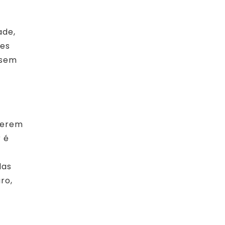
ade,
des
 sem
uerem
 é
das
ro,