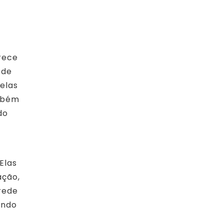
rece
 de
elas
ambém
do
Elas
ação,
rede
endo