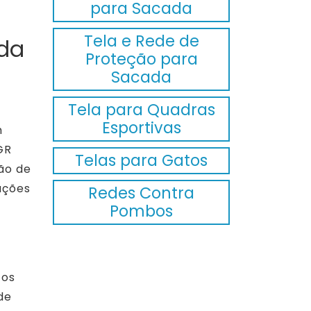
para Sacada
Tela e Rede de
 da
Proteção para
Sacada
Tela para Quadras
Esportivas
m
GR
Telas para Gatos
ão de
uções
Redes Contra
Pombos
tos
de