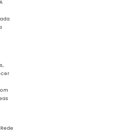
 A
cada
a
s,
ecer
com
reas
 Rede